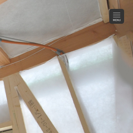
メ
MENU
ニ
ュ
ー