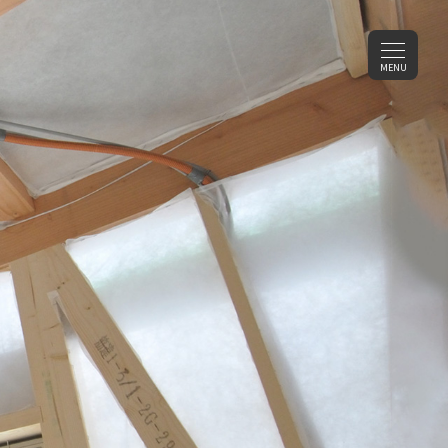
メ
MENU
ニ
ュ
ー